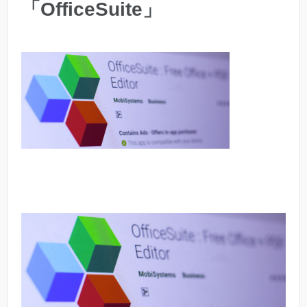
「OfficeSuite」