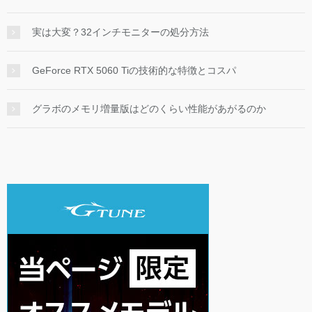
実は大変？32インチモニターの処分方法
GeForce RTX 5060 Tiの技術的な特徴とコスパ
グラボのメモリ増量版はどのくらい性能があがるのか