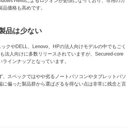
ows Helloによるログオンが必須になっており、専用のカ
製品価格も高めです。
」準拠製品は少ない
ナソニックやDELL、Lenovo、HPの法人向けモデルの中でもごく
リーズも法人向けに多数リリースされていますが、Secured-core
いラインナップとなっています。
ず、スペックではやや劣るノートパソコンやタブレットパソ
端に偏った製品群から選ばざるを得ない点は非常に残念と言