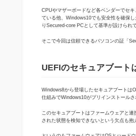
CPUやマザーボードなど各ベンダーでセ
ている他、Windows10でも安全性を確
りSecured-core PCとして基準が設けら
そこで今回は信頼できるパソコンの証「Secur
UEFIのセキュアブー
Windows8から登場したセキュアブート
仕組みでWindows10がプリインストー
このセキュアブートはファームウェアと連
された状態を検知できないという欠点も抱
というのもファームウェアはOSとハード