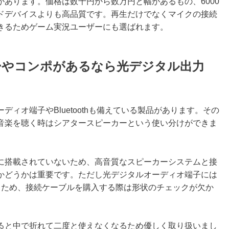
あります。価格は数千円から数万円と幅があるもの、6000
ドデバイスよりも高品質です。再生だけでなくマイクの接続
きるためゲーム実況ユーザーにも選ばれます。
ーやコンポがあるなら光デジタル出力
ィオ端子やBluetoothも備えている製品があります。その
音楽を聴く時はシアタースピーカーという使い分けができま
に搭載されていないため、高音質なスピーカーシステムと接
かどうかは重要です。ただし光デジタルオーディオ端子には
るため、接続ケーブルを購入する際は形状のチェックが欠か
ると中で折れて二度と使えなくなるため優しく取り扱いまし