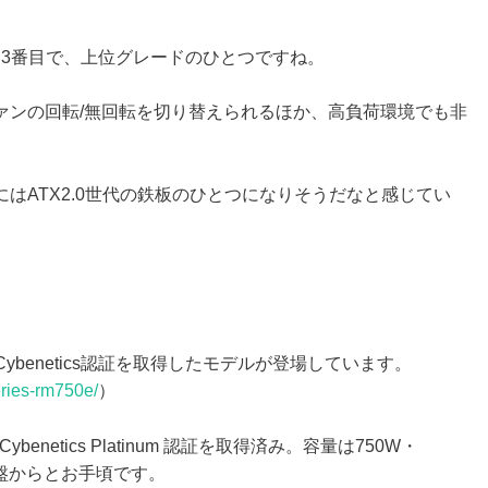
上から3番目で、上位グレードのひとつですね。
ァンの回転/無回転を切り替えられるほか、高負荷環境でも非
はATX2.0世代の鉄板のひとつになりそうだなと感じてい
」
、Cybenetics認証を取得したモデルが登場しています。
eries-rm750e/
）
enetics Platinum 認証を取得済み。容量は750W・
中盤からとお手頃です。