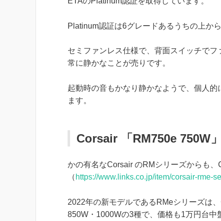
ETAのPlatinum認証を取得しています。
Platinum認証は6グレードあるうちの
セミファンレス仕様で、背面スイッチでフ
常に静かなことが売りです。
起動時の音もかなり静かなようで、個人的に
ます。
Corsair 「RM750e 750W
かの有名なCorsair のRMシリーズからも
（
https://www.links.co.jp/item/corsair-rme-s
2022年の新モデルであるRMeシリーズは、Cyb
850W・1000Wの3種で、価格も1万円台